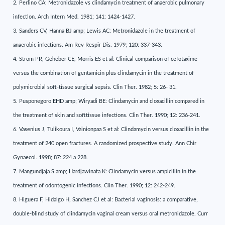
2. Perlino CA: Metronidazole vs clindamycin treatment of anaerobic pulmonary
infection. Arch Intern Med. 1981; 141: 1424-1427.
3. Sanders CV, Hanna BJ amp; Lewis AC: Metronidazole in the treatment of
anaerobic infections. Am Rev Respir Dis. 1979; 120: 337-343.
4. Strom PR, Geheber CE, Morris ES et al: Clinical comparison of cefotaxime
versus the combination of gentamicin plus clindamycin in the treatment of
polymicrobial soft-tissue surgical sepsis. Clin Ther. 1982; 5: 26- 31.
5. Pusponegoro EHD amp; Wiryadi BE: Clindamycin and cloxacillin compared in
the treatment of skin and softtissue infections. Clin Ther. 1990; 12: 236-241.
6. Vasenius J, Tulikoura I, Vainionpaa S et al: Clindamycin versus cloxacillin in the
treatment of 240 open fractures. A randomized prospective study. Ann Chir
Gynaecol. 1998; 87: 224 a 228.
7. Mangundjaja S amp; Hardjawinata K: Clindamycin versus ampicillin in the
treatment of odontogenic infections. Clin Ther. 1990; 12: 242-249.
8. Higuera F, Hidalgo H, Sanchez CJ et al: Bacterial vaginosis: a comparative,
double-blind study of clindamycin vaginal cream versus oral metronidazole. Curr