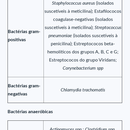
Staphylococcus aureus
(isolados
suscetíveis à meticilina); Estafilococos
coagulase-negativas (isolados
suscetíveis à meticilina);
Streptococcus
Bactérias gram-
pneumoniae
(isolados suscetíveis à
positivas
penicilina); Estreptococos beta-
hemolíticos dos grupos A, B, C e G;
Estreptococos do grupo Viridans;
Corynebacterium spp
Bactérias gram-
Chlamydia trachomatis
negativas
Bactérias anaeróbicas
Actinomyces spp
.;
Clostridium spp
.