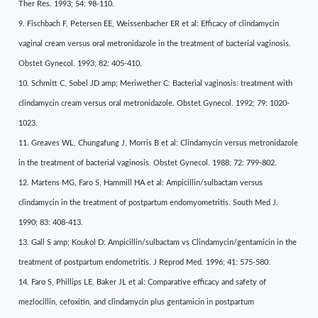
Ther Res. 1993; 54: 98-110.
9. Fischbach F, Petersen EE, Weissenbacher ER et al: Efficacy of clindamycin
vaginal cream versus oral metronidazole in the treatment of bacterial vaginosis.
Obstet Gynecol. 1993; 82: 405-410.
10. Schmitt C, Sobel JD amp; Meriwether C: Bacterial vaginosis: treatment with
clindamycin cream versus oral metronidazole. Obstet Gynecol. 1992; 79: 1020-
1023.
11. Greaves WL, Chungafung J, Morris B et al: Clindamycin versus metronidazole
in the treatment of bacterial vaginosis. Obstet Gynecol. 1988; 72: 799-802.
12. Martens MG, Faro S, Hammill HA et al: Ampicillin/sulbactam versus
clindamycin in the treatment of postpartum endomyometritis. South Med J.
1990; 83: 408-413.
13. Gall S amp; Koukol D: Ampicillin/sulbactam vs Clindamycin/gentamicin in the
treatment of postpartum endometritis. J Reprod Med. 1996; 41: 575-580.
14. Faro S, Phillips LE, Baker JL et al: Comparative efficacy and safety of
mezlocillin, cefoxitin, and clindamycin plus gentamicin in postpartum