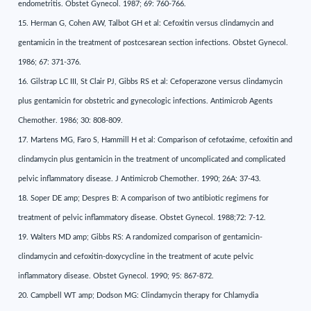
endometritis. Obstet Gynecol. 1987; 69: 760-766.
15. Herman G, Cohen AW, Talbot GH et al: Cefoxitin versus clindamycin and
gentamicin in the treatment of postcesarean section infections. Obstet Gynecol.
1986; 67: 371-376.
16. Gilstrap LC III, St Clair PJ, Gibbs RS et al: Cefoperazone versus clindamycin
plus gentamicin for obstetric and gynecologic infections. Antimicrob Agents
Chemother. 1986; 30: 808-809.
17. Martens MG, Faro S, Hammill H et al: Comparison of cefotaxime, cefoxitin and
clindamycin plus gentamicin in the treatment of uncomplicated and complicated
pelvic inflammatory disease. J Antimicrob Chemother. 1990; 26A: 37-43.
18. Soper DE amp; Despres B: A comparison of two antibiotic regimens for
treatment of pelvic inflammatory disease. Obstet Gynecol. 1988;72: 7-12.
19. Walters MD amp; Gibbs RS: A randomized comparison of gentamicin-
clindamycin and cefoxitin-doxycycline in the treatment of acute pelvic
inflammatory disease. Obstet Gynecol. 1990; 95: 867-872.
20. Campbell WT amp; Dodson MG: Clindamycin therapy for Chlamydia