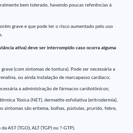
geralmente bem tolerado, havendo poucas referências à
rém grave e que pode ter o risco aumentado pelo uso
s.
tância ativa) deve ser interrompido caso ocorra alguma
a grave (com sintomas de tontura). Pode ser necessária a
renalina, ou ainda instalação de marcapasso cardíaco;
necessária a administração de fármacos cardiotônicos;
rmica Tóxica (NET), dermatite esfoliativa (eritrodermia),
 sintomas são eritema, bolhas, pústulas, prurido, febre,
 da AST (TGO), ALT (TGP) ou ?-GTP).