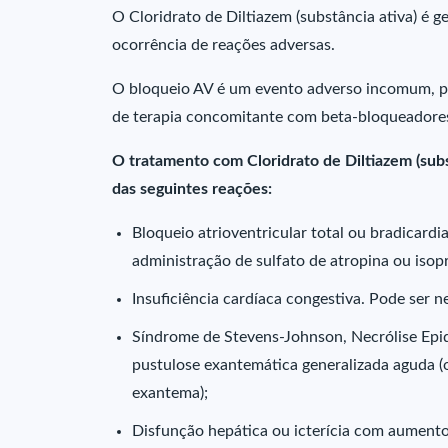
O Cloridrato de Diltiazem (substância ativa) é 
ocorrência de reações adversas.
O bloqueio AV é um evento adverso incomum, po
de terapia concomitante com beta-bloqueadore
O tratamento com Cloridrato de Diltiazem (subs
das seguintes reações:
Bloqueio atrioventricular total ou bradicardi
administração de sulfato de atropina ou isop
Insuficiência cardíaca congestiva. Pode ser 
Síndrome de Stevens-Johnson, Necrólise Epidé
pustulose exantemática generalizada aguda (os
exantema);
Disfunção hepática ou icterícia com aumento