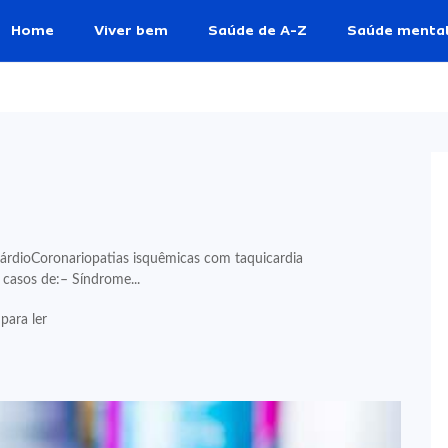
Home
Viver bem
Saúde de A-Z
Saúde menta
p
árdioCoronariopatias isquêmicas com taquicardia
casos de:– Síndrome...
para ler