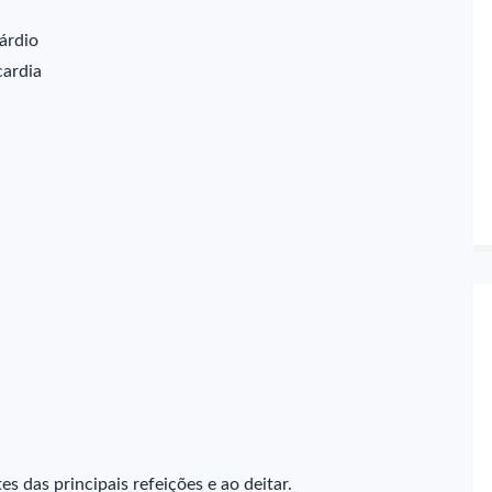
árdio
cardia
s das principais refeições e ao deitar.