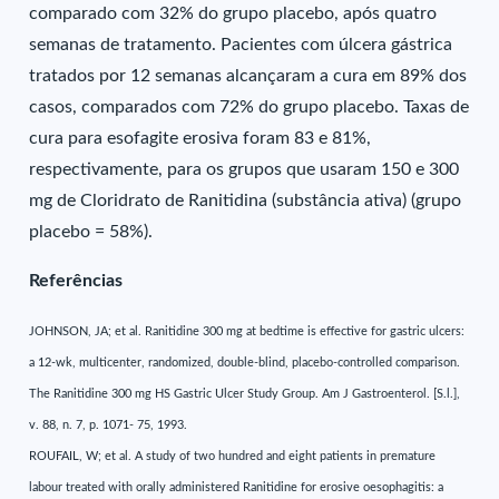
comparado com 32% do grupo placebo, após quatro
semanas de tratamento. Pacientes com úlcera gástrica
tratados por 12 semanas alcançaram a cura em 89% dos
casos, comparados com 72% do grupo placebo. Taxas de
cura para esofagite erosiva foram 83 e 81%,
respectivamente, para os grupos que usaram 150 e 300
mg de Cloridrato de Ranitidina (substância ativa) (grupo
placebo = 58%).
Referências
JOHNSON, JA; et al. Ranitidine 300 mg at bedtime is effective for gastric ulcers:
a 12-wk, multicenter, randomized, double-blind, placebo-controlled comparison.
The Ranitidine 300 mg HS Gastric Ulcer Study Group. Am J Gastroenterol. [S.l.],
v. 88, n. 7, p. 1071- 75, 1993.
ROUFAIL, W; et al. A study of two hundred and eight patients in premature
labour treated with orally administered Ranitidine for erosive oesophagitis: a