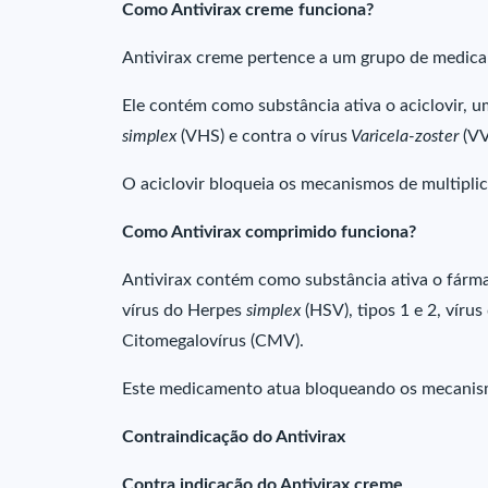
Como Antivirax creme funciona?
Antivirax creme pertence a um grupo de medicam
Ele contém como substância ativa o aciclovir, um
simplex
(VHS) e contra o vírus
Varicela-zoster
(VV
O aciclovir bloqueia os mecanismos de multipli
Como Antivirax comprimido funciona?
Antivirax contém como substância ativa o fármac
vírus do Herpes
simplex
(HSV), tipos 1 e 2, vírus
Citomegalovírus (CMV).
Este medicamento atua bloqueando os mecanismo
Contraindicação do Antivirax
Contra indicação do Antivirax creme