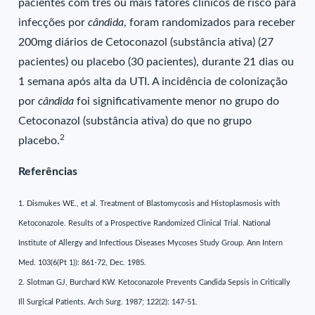
pacientes com três ou mais fatores clínicos de risco para
infecções por
cândida
, foram randomizados para receber
200mg diários de Cetoconazol (substância ativa) (27
pacientes) ou placebo (30 pacientes), durante 21 dias ou
1 semana após alta da UTI. A incidência de colonização
por
cândida
foi significativamente menor no grupo do
Cetoconazol (substância ativa) do que no grupo
2
placebo.
Referências
1. Dismukes WE., et al. Treatment of Blastomycosis and Histoplasmosis with
Ketoconazole. Results of a Prospective Randomized Clinical Trial. National
Institute of Allergy and Infectious Diseases Mycoses Study Group. Ann Intern
Med. 103(6(Pt 1)): 861-72, Dec. 1985.
2. Slotman GJ, Burchard KW. Ketoconazole Prevents Candida Sepsis in Critically
Ill Surgical Patients. Arch Surg. 1987; 122(2): 147-51.