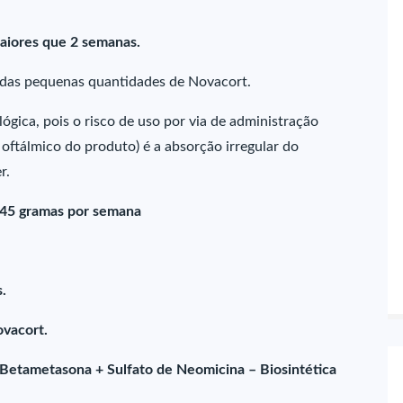
maiores que 2 semanas.
adas pequenas quantidades de Novacort.
gica, pois o risco de uso por via de administração
ftálmico do produto) é a absorção irregular do
r.
e 45 gramas por semana
s.
ovacort.
Betametasona + Sulfato de Neomicina – Biosintética