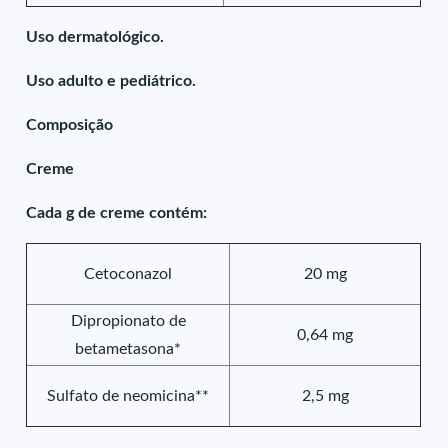
Uso dermatológico.
Uso adulto e pediátrico.
Composição
Creme
Cada g de creme contém:
Cetoconazol
20 mg
Dipropionato de
0,64 mg
betametasona*
Sulfato de neomicina**
2,5 mg