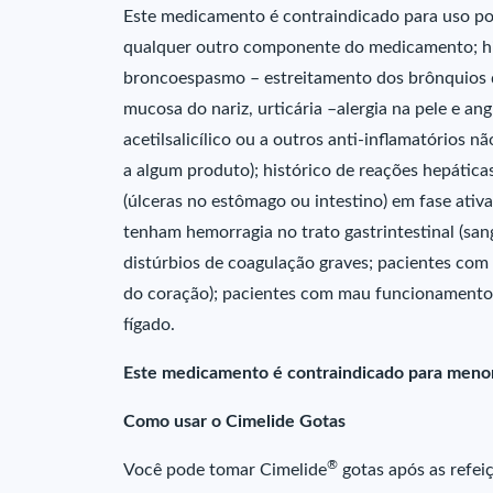
Este medicamento é contraindicado para uso por
qualquer outro componente do medicamento; his
broncoespasmo – estreitamento dos brônquios que
mucosa do nariz, urticária –alergia na pele e an
acetilsalicílico ou a outros anti-inflamatórios 
a algum produto); histórico de reações hepática
(úlceras no estômago ou intestino) em fase ativa
tenham hemorragia no trato gastrintestinal (sa
distúrbios de coagulação graves; pacientes com
do coração); pacientes com mau funcionamento
fígado.
Este medicamento é contraindicado para menor
Como usar o Cimelide Gotas
®
Você pode tomar Cimelide
gotas após as refei