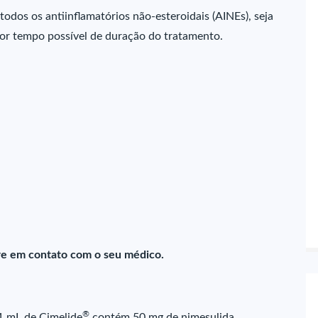
todos os antiinflamatórios não-esteroidais (AINEs), seja
or tempo possível de duração do tratamento.
re em contato com o seu médico.
®
1 mL de Cimelide
contém 50 mg de nimesulida.