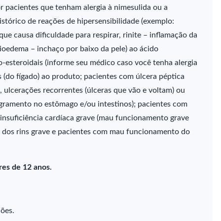
 pacientes que tenham alergia à nimesulida ou a
tórico de reações de hipersensibilidade (exemplo:
 causa dificuldade para respirar, rinite – inflamação da
gioedema – inchaço por baixo da pele) ao ácido
não-esteroidais (informe seu médico caso você tenha alergia
s (do fígado) ao produto; pacientes com úlcera péptica
, ulcerações recorrentes (úlceras que vão e voltam) ou
ngramento no estômago e/ou intestinos); pacientes com
 insuficiência cardíaca grave (mau funcionamento grave
 dos rins grave e pacientes com mau funcionamento do
es de 12 anos.
ções.