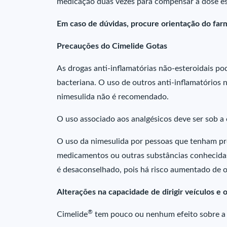
medicação duas vezes para compensar a dose e
Em caso de dúvidas, procure orientação do farm
Precauções do Cimelide Gotas
As drogas anti-inflamatórias não-esteroidais p
bacteriana. O uso de outros anti-inflamatórios
nimesulida não é recomendado.
O uso associado aos analgésicos deve ser sob a 
O uso da nimesulida por pessoas que tenham p
medicamentos ou outras substâncias conhecidas
é desaconselhado, pois há risco aumentado de o
Alterações na capacidade de dirigir veículos e
®
Cimelide
tem pouco ou nenhum efeito sobre a h