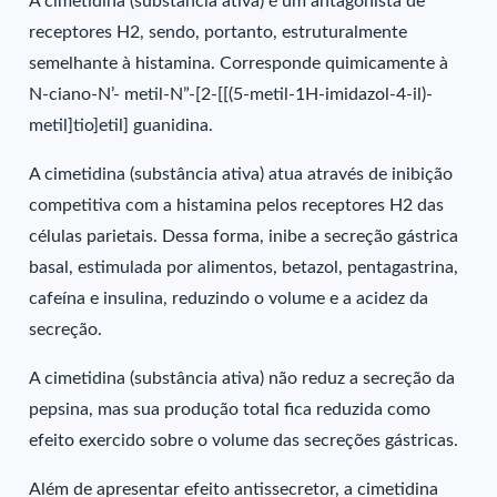
A cimetidina (substância ativa) é um antagonista de
receptores H2, sendo, portanto, estruturalmente
semelhante à histamina. Corresponde quimicamente à
N-ciano-N’- metil-N”-[2-[[(5-metil-1H-imidazol-4-il)-
metil]tio]etil] guanidina.
A cimetidina (substância ativa) atua através de inibição
competitiva com a histamina pelos receptores H2 das
células parietais. Dessa forma, inibe a secreção gástrica
basal, estimulada por alimentos, betazol, pentagastrina,
cafeína e insulina, reduzindo o volume e a acidez da
secreção.
A cimetidina (substância ativa) não reduz a secreção da
pepsina, mas sua produção total fica reduzida como
efeito exercido sobre o volume das secreções gástricas.
Além de apresentar efeito antissecretor, a cimetidina