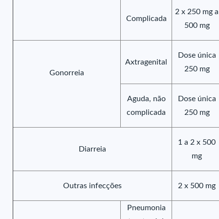
2 x 250 mg a
Complicada
500 mg
Dose única
Axtragenital
250 mg
Gonorreia
Aguda, não
Dose única
complicada
250 mg
1 a 2 x 500
Diarreia
mg
Outras infecções
2 x 500 mg
Pneumonia