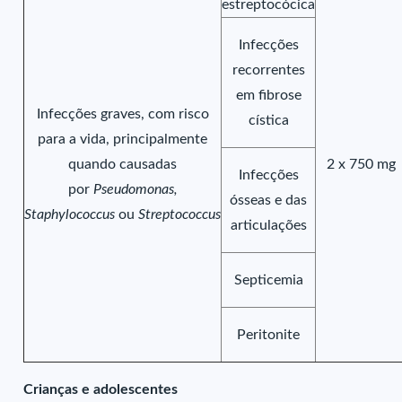
estreptocócica
Infecções
recorrentes
em fibrose
Infecções graves, com risco
cística
para a vida, principalmente
quando causadas
2 x 750 mg
Infecções
por
Pseudomonas,
ósseas e das
Staphylococcus
ou
Streptococcus
articulações
Septicemia
Peritonite
Crianças e adolescentes