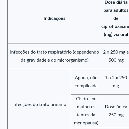
Dose diária
para adultos
Indicações
de
ciprofloxacin
(mg) via oral
Infecções do trato respiratório (dependendo
2 x 250 mg a
da gravidade e do microrganismo)
500 mg
Aguda, não
1 a 2 x 250
complicada
mg
Cistite em
Infecções do trato urinário
mulheres
Dose única
(antes da
250 mg
menopausa)