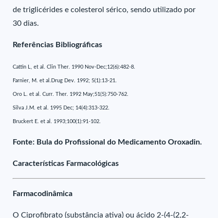
de triglicérides e colesterol sérico, sendo utilizado por
30 dias.
Referências Bibliográficas
Cattin L, et al. Clin Ther. 1990 Nov-Dec;12(6):482-8.
Farnier, M. et al.Drug Dev. 1992; 5(1):13-21.
Oro L. et al. Curr. Ther. 1992 May;51(5):750-762.
Silva J.M. et al. 1995 Dec; 14(4):313-322.
Bruckert E. et al. 1993;100(1):91-102.
Fonte: Bula do Profissional do Medicamento Oroxadin.
Características Farmacológicas
Farmacodinâmica
O Ciprofibrato (substância ativa) ou ácido 2-(4-(2,2-