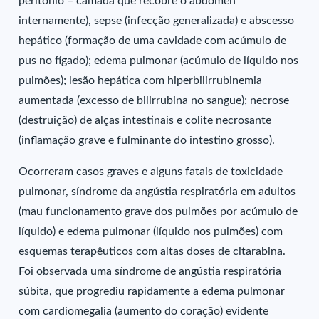
peritônio – camada que recobre o abdômen
internamente), sepse (infecção generalizada) e abscesso
hepático (formação de uma cavidade com acúmulo de
pus no fígado); edema pulmonar (acúmulo de líquido nos
pulmões); lesão hepática com hiperbilirrubinemia
aumentada (excesso de bilirrubina no sangue); necrose
(destruição) de alças intestinais e colite necrosante
(inflamação grave e fulminante do intestino grosso).
Ocorreram casos graves e alguns fatais de toxicidade
pulmonar, síndrome da angústia respiratória em adultos
(mau funcionamento grave dos pulmões por acúmulo de
líquido) e edema pulmonar (líquido nos pulmões) com
esquemas terapêuticos com altas doses de citarabina.
Foi observada uma síndrome de angústia respiratória
súbita, que progrediu rapidamente a edema pulmonar
com cardiomegalia (aumento do coração) evidente