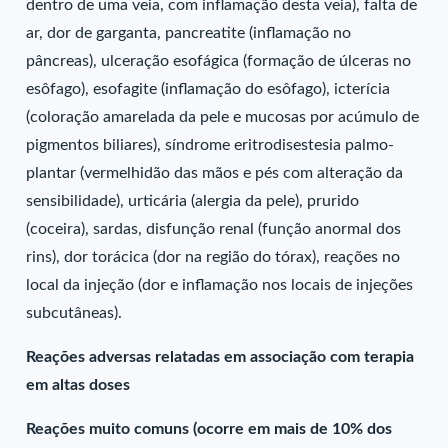
dentro de uma veia, com inflamação desta veia), falta de
ar, dor de garganta, pancreatite (inflamação no
pâncreas), ulceração esofágica (formação de úlceras no
esôfago), esofagite (inflamação do esôfago), icterícia
(coloração amarelada da pele e mucosas por acúmulo de
pigmentos biliares), síndrome eritrodisestesia palmo-
plantar (vermelhidão das mãos e pés com alteração da
sensibilidade), urticária (alergia da pele), prurido
(coceira), sardas, disfunção renal (função anormal dos
rins), dor torácica (dor na região do tórax), reações no
local da injeção (dor e inflamação nos locais de injeções
subcutâneas).
Reações adversas relatadas em associação com terapia
em altas doses
Reações muito comuns (ocorre em mais de 10% dos