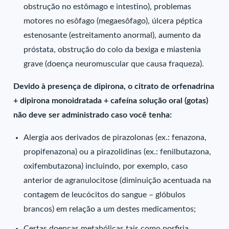
obstrução no estômago e intestino), problemas
motores no esôfago (megaesôfago), úlcera péptica
estenosante (estreitamento anormal), aumento da
próstata, obstrução do colo da bexiga e miastenia
grave (doença neuromuscular que causa fraqueza).
Devido à presença de dipirona, o citrato de orfenadrina
+ dipirona monoidratada + cafeína solução oral (gotas)
não deve ser administrado caso você tenha:
Alergia aos derivados de pirazolonas (ex.: fenazona,
propifenazona) ou a pirazolidinas (ex.: fenilbutazona,
oxifembutazona) incluindo, por exemplo, caso
anterior de agranulocitose (diminuição acentuada na
contagem de leucócitos do sangue – glóbulos
brancos) em relação a um destes medicamentos;
Certas doenças metabólicas tais como porfiria