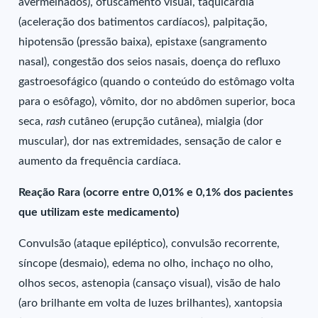
avermelhados), ofuscamento visual, taquicardia
(aceleração dos batimentos cardíacos), palpitação,
hipotensão (pressão baixa), epistaxe (sangramento
nasal), congestão dos seios nasais, doença do refluxo
gastroesofágico (quando o conteúdo do estômago volta
para o esôfago), vômito, dor no abdômen superior, boca
seca,
rash
cutâneo (erupção cutânea), mialgia (dor
muscular), dor nas extremidades, sensação de calor e
aumento da frequência cardíaca.
Reação Rara (ocorre entre 0,01% e 0,1% dos pacientes
que utilizam este medicamento)
Convulsão (ataque epiléptico), convulsão recorrente,
síncope (desmaio), edema no olho, inchaço no olho,
olhos secos, astenopia (cansaço visual), visão de halo
(aro brilhante em volta de luzes brilhantes), xantopsia