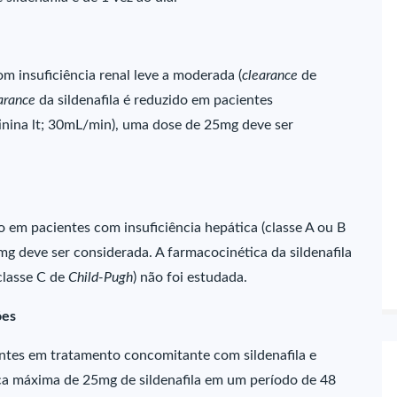
m insuficiência renal leve a moderada (
clearance
de
arance
da sildenafila é reduzido em pacientes
inina lt; 30mL/min), uma dose de 25mg deve ser
do em pacientes com insuficiência hepática (classe A ou B
5mg deve ser considerada. A farmacocinética da sildenafila
classe C de
Child-Pugh
) não foi estudada.
ões
ntes em tratamento concomitante com sildenafila e
ca máxima de 25mg de sildenafila em um período de 48