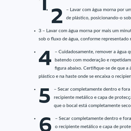
1
2
– Lavar com água morna por um m
de plástico, posicionando-o sob
3 – Lavar com água morna por mais um minuto
sob o fluxo de água, conforme representado n
4
– Cuidadosamente, remover a água que
batendo com moderação e repetidame
figura abaixo. Certifique-se de que 
plástico e na haste onde se encaixa o recipie
5
– Secar completamente dentro e fora 
recipiente metálico e capa de protecç
que o bocal está completamente seco
6
– Secar completamente dentro e fora 
o recipiente metálico e capa de prote