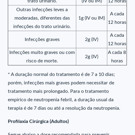
trato urinário.
(IV ou IM)
12 horas
Outras infecções leves a
A cada
moderadas, diferentes das
1g (IV ou IM)
12 horas
infecções do trato urinário.
A cada
Infecções graves
2g (IV)
12 horas
Infecções muito graves ou com
A cada 8
2g (IV)
risco de morte.
horas
* A duração normal do tratamento é de 7 a 10 dias;
porém, infecções mais graves podem necessitar de
tratamento mais prolongado. Para o tratamento
empírico de neutropenia febril, a duração usual da
terapia é de 7 dias ou até a resolução da neutropenia.
Profilaxia Cirúrgica (Adultos)
Segue abaixo a dose recomendada para prevenir