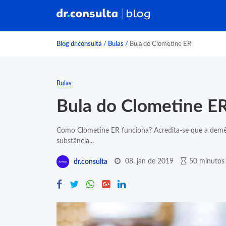
Blog dr.consulta
/
Bulas
/
Bula do Clometine ER
Bulas
Bula do Clometine E
Como Clometine ER funciona? Acredita-se que a demênc
substância...
08, jan de 2019
50 minutos 
dr.consulta