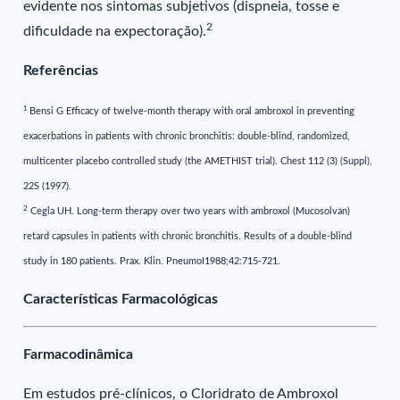
evidente nos sintomas subjetivos (dispneia, tosse e
2
dificuldade na expectoração).
Referências
1
Bensi G Efficacy of twelve-month therapy with oral ambroxol in preventing
exacerbations in patients with chronic bronchitis: double-blind, randomized,
multicenter placebo controlled study (the AMETHIST trial). Chest 112 (3) (Suppl),
22S (1997).
2
Cegla UH. Long-term therapy over two years with ambroxol (Mucosolvan)
retard capsules in patients with chronic bronchitis. Results of a double-blind
study in 180 patients. Prax. Klin. PneumoI1988;42:715-721.
Características Farmacológicas
Farmacodinâmica
Em estudos pré-clínicos, o Cloridrato de Ambroxol