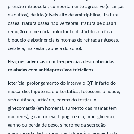
pressão intraocular, comportamento agressivo (crianças
e adultos), delírio (níveis alto de amitriptilina), fratura
óssea, fratura óssea não vertebral, fratura de quadril,
redução da memória, mioclonia, distúrbios da fala –
bloqueio e abstinência (sintomas de retirada náuseas,
cefaleia, mal-estar, apneia do sono).
Reações adversas com frequências desconhecidas
relatadas com antidepressivos tricíclicos
Icterícia, prolongamento do intervalo QT, infarto do
miocárdio, hipotensão ortostática, fotossensibilidade,
rash
cutâneo, urticária, edema do testículo,
ginecomastia (em homens), aumento das mamas (em
mulheres), galactorreia, hipoglicemia, hiperglicemia,
ganho ou perda de peso, síndrome da secreção
inapropriada de hormônio antidiurético, aumento da