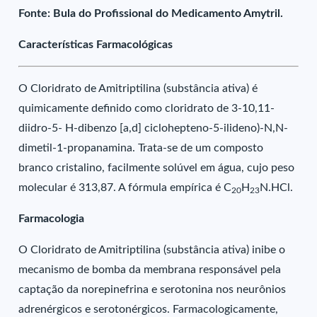
Fonte: Bula do Profissional do Medicamento Amytril.
Características Farmacológicas
O Cloridrato de Amitriptilina (substância ativa) é
quimicamente definido como cloridrato de 3-10,11-
diidro-5- H-dibenzo [a,d] ciclohepteno-5-ilideno)-N,N-
dimetil-1-propanamina. Trata-se de um composto
branco cristalino, facilmente solúvel em água, cujo peso
molecular é 313,87. A fórmula empírica é C
H
N.HCl.
20
23
Farmacologia
O Cloridrato de Amitriptilina (substância ativa) inibe o
mecanismo de bomba da membrana responsável pela
captação da norepinefrina e serotonina nos neurônios
adrenérgicos e serotonérgicos. Farmacologicamente,