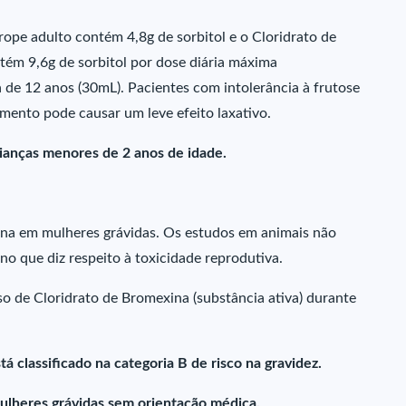
rope adulto contém 4,8g de sorbitol e o Cloridrato de
ntém 9,6g de sorbitol por dose diária máxima
de 12 anos (30mL). Pacientes com intolerância à frutose
ento pode causar um leve efeito laxativo.
ianças menores de 2 anos de idade.
ina em mulheres grávidas. Os estudos em animais não
 no que diz respeito à toxicidade reprodutiva.
so de Cloridrato de Bromexina (substância ativa) durante
á classificado na categoria B de risco na gravidez.
ulheres grávidas sem orientação médica.