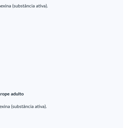
ina (substância ativa).
arope adulto
ina (substância ativa).