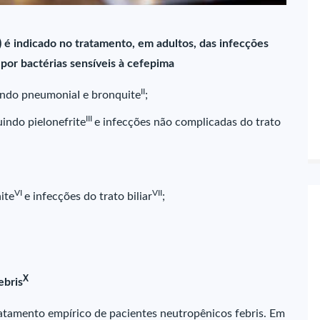
) é indicado no tratamento, em adultos, das infecções
 por bactérias sensíveis à cefepima
II
luindo pneumoniaI e bronquite
;
III
uindo pielonefrite
e infecções não complicadas do trato
VI
VII
ite
e infecções do trato biliar
;
X
ebris
atamento empírico de pacientes neutropênicos febris. Em