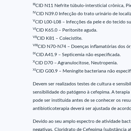
III
CID N11 Nefrite túbulo-intersticial crônica, Pi
IV
CID N39.0 Infecção do trato urinário de locali
V
CID L00-L08 – Infecções da pele e do tecido s
VI
CID K65.0 – Peritonite aguda.
VII
CID K81 – Colecistite.
VIII
CID N70-N74 – Doenças inflamatórias dos órg
IX
CID A41.9 – Septicemia não especificada.
X
CID D70 – Agranulocitose, Neutropenia.
XI
CID G00.9 – Meningite bacteriana não especif
Devem ser realizados testes de cultura e sensib
sensibilidade do patógeno à cefepima. A terapia
pode ser instituída antes de se conhecer os resu
antibioticoterapia deverá ser ajustada de acord
Devido ao seu amplo espectro de atividade bact
negativas, Cloridrato de Cefepima (substância 