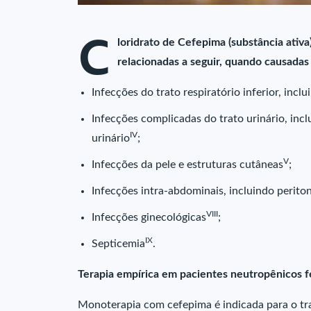
C
loridrato de Cefepima (substância ativa
relacionadas a seguir, quando causadas
Infecções do trato respiratório inferior, inc
Infecções complicadas do trato urinário, incl
IV
urinário
;
V
Infecções da pele e estruturas cutâneas
;
Infecções intra-abdominais, incluindo periton
VIII
Infecções ginecológicas
;
IX
Septicemia
.
Terapia empírica em pacientes neutropênicos f
Monoterapia com cefepima é indicada para o tr