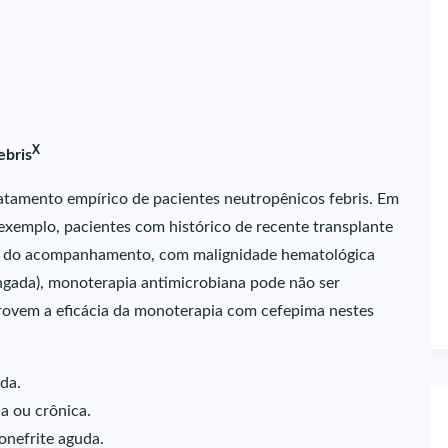
X
ebris
atamento empírico de pacientes neutropênicos febris. Em
 exemplo, pacientes com histórico de recente transplante
io do acompanhamento, com malignidade hematológica
ngada), monoterapia antimicrobiana pode não ser
rovem a eficácia da monoterapia com cefepima nestes
da.
a ou crônica.
lonefrite aguda.