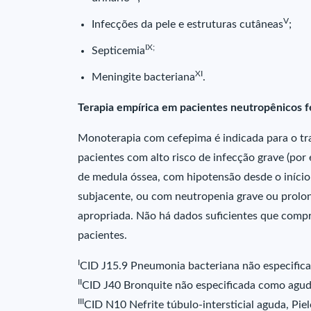
V
Infecções da pele e estruturas cutâneas
;
IX;
Septicemia
XI
Meningite bacteriana
.
Terapia empírica em pacientes neutropênicos f
Monoterapia com cefepima é indicada para o tr
pacientes com alto risco de infecção grave (por
de medula óssea, com hipotensão desde o iníc
subjacente, ou com neutropenia grave ou prolo
apropriada. Não há dados suficientes que comp
pacientes.
I
CID J15.9 Pneumonia bacteriana não especifica
II
CID J40 Bronquite não especificada como agud
III
CID N10 Nefrite túbulo-intersticial aguda, Pie