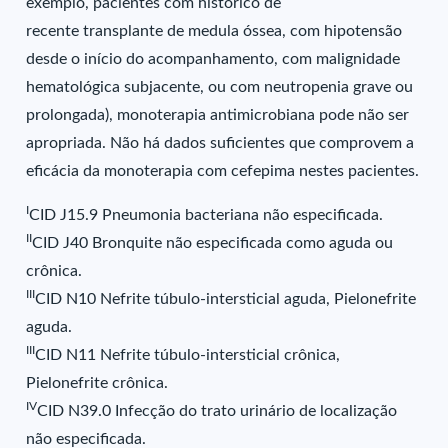
exemplo, pacientes com histórico de
recente transplante de medula óssea, com hipotensão
desde o início do acompanhamento, com malignidade
hematológica subjacente, ou com neutropenia grave ou
prolongada), monoterapia antimicrobiana pode não ser
apropriada. Não há dados suficientes que comprovem a
eficácia da monoterapia com cefepima nestes pacientes.
I
CID J15.9 Pneumonia bacteriana não especificada.
II
CID J40 Bronquite não especificada como aguda ou
crônica.
III
CID N10 Nefrite túbulo-intersticial aguda, Pielonefrite
aguda.
III
CID N11 Nefrite túbulo-intersticial crônica,
Pielonefrite crônica.
IV
CID N39.0 Infecção do trato urinário de localização
não especificada.