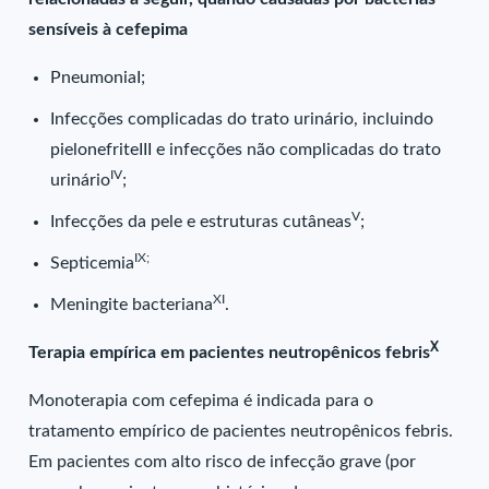
sensíveis à cefepima
PneumoniaI;
Infecções complicadas do trato urinário, incluindo
pielonefriteIII e infecções não complicadas do trato
IV
urinário
;
V
Infecções da pele e estruturas cutâneas
;
IX;
Septicemia
XI
Meningite bacteriana
.
X
Terapia empírica em pacientes neutropênicos febris
Monoterapia com cefepima é indicada para o
tratamento empírico de pacientes neutropênicos febris.
Em pacientes com alto risco de infecção grave (por