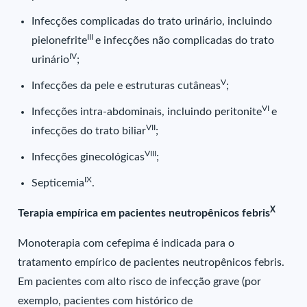
Infecções complicadas do trato urinário, incluindo
III
pielonefrite
e infecções não complicadas do trato
IV
urinário
;
V
Infecções da pele e estruturas cutâneas
;
VI
Infecções intra-abdominais, incluindo peritonite
e
VII
infecções do trato biliar
;
VIII
Infecções ginecológicas
;
IX
Septicemia
.
X
Terapia empírica em pacientes neutropênicos febris
Monoterapia com cefepima é indicada para o
tratamento empírico de pacientes neutropênicos febris.
Em pacientes com alto risco de infecção grave (por
exemplo, pacientes com histórico de