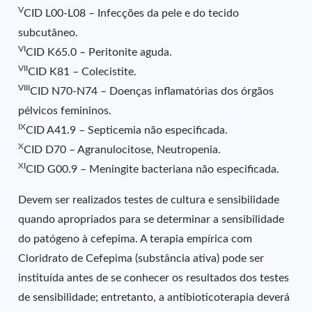
V
CID L00-L08 – Infecções da pele e do tecido
subcutâneo.
VI
CID K65.0 – Peritonite aguda.
VII
CID K81 – Colecistite.
VIII
CID N70-N74 – Doenças inflamatórias dos órgãos
pélvicos femininos.
IX
CID A41.9 – Septicemia não especificada.
X
CID D70 – Agranulocitose, Neutropenia.
XI
CID G00.9 – Meningite bacteriana não especificada.
Devem ser realizados testes de cultura e sensibilidade
quando apropriados para se determinar a sensibilidade
do patógeno à cefepima. A terapia empírica com
Cloridrato de Cefepima (substância ativa) pode ser
instituída antes de se conhecer os resultados dos testes
de sensibilidade; entretanto, a antibioticoterapia deverá