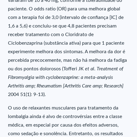
variaram de 10 a 40 mg, conforme a tolerabilidade do
paciente. O odds ratio (OR) para uma melhora global
com a terapia foi de 3,0 (intervalo de confiança [IC] de
1,6 a 5,6) e concluiu-se que 4,8 pacientes precisam
receber tratamento com o Cloridrato de
Ciclobenzaprina (substância ativa) para que 1 paciente
experimente melhora dos sintomas. A melhora da dor é
percebida precocemente, mas não há melhora da fadiga
ou dos pontos dolorosos (Tofferi JK
et al
.
Treatment of
Fibromyalgia with cyclobenzaprine: a meta-analysis
Arthritis amp; Rheumatism [Arthritis Care amp; Research]
2004 51(1): 9-13).
O uso de relaxantes musculares para tratamento da
lombalgia ainda é alvo de controvérsias entre a classe
médica, em especial por causa dos efeitos adversos,
como sedação e sonolência. Entretanto, os resultados