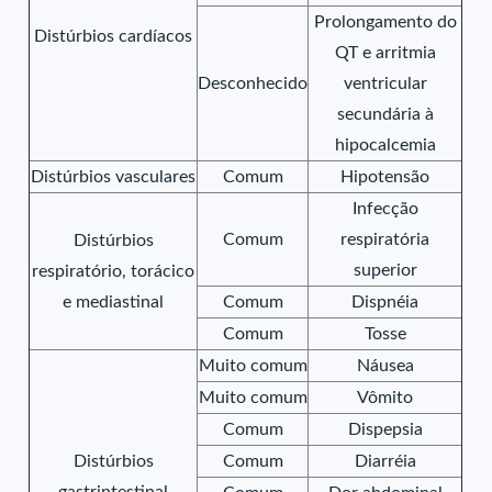
Prolongamento do
Distúrbios cardíacos
QT e arritmia
Desconhecido
ventricular
secundária à
hipocalcemia
Distúrbios vasculares
Comum
Hipotensão
Infecção
Comum
respiratória
Distúrbios
superior
respiratório, torácico
e mediastinal
Comum
Dispnéia
Comum
Tosse
Muito comum
Náusea
Muito comum
Vômito
Comum
Dispepsia
Distúrbios
Comum
Diarréia