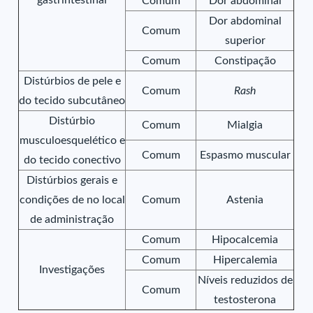
gastrintestinal
Comum
Dor abdominal
Dor abdominal
Comum
superior
Comum
Constipação
Distúrbios de pele e
Comum
Rash
do tecido subcutâneo
Distúrbio
Comum
Mialgia
musculoesquelético e
Comum
Espasmo muscular
do tecido conectivo
Distúrbios gerais e
condições de no local
Comum
Astenia
de administração
Comum
Hipocalcemia
Comum
Hipercalemia
Investigações
Níveis reduzidos de
Comum
testosterona