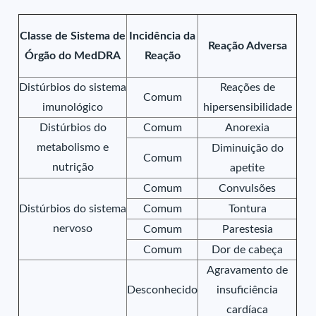
Classe de Sistema de
Incidência da
Reação Adversa
Órgão do MedDRA
Reação
Distúrbios do sistema
Reações de
Comum
imunológico
hipersensibilidade
Distúrbios do
Comum
Anorexia
metabolismo e
Diminuição do
Comum
nutrição
apetite
Comum
Convulsões
Distúrbios do sistema
Comum
Tontura
nervoso
Comum
Parestesia
Comum
Dor de cabeça
Agravamento de
Desconhecido
insuficiência
cardíaca