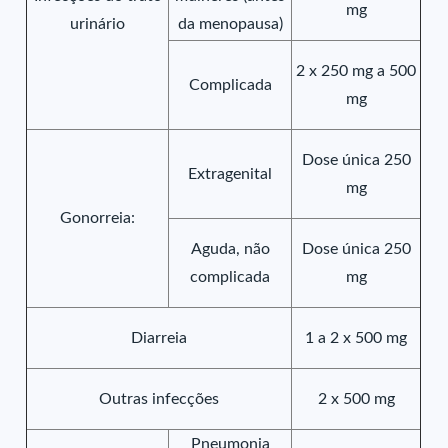
mg
urinário
da menopausa)
2 x 250 mg a 500
Complicada
mg
Dose única 250
Extragenital
mg
Gonorreia:
Aguda, não
Dose única 250
complicada
mg
Diarreia
1 a 2 x 500 mg
Outras infecções
2 x 500 mg
Pneumonia