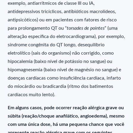
exemplo, antiarrítmicos de classe III ou IA,
antidepressivos tricíclicos, antibióticos macrolídeos,
antipsicóticos) ou em pacientes com fatores de risco
para prolongamento QT ou “
torsades de pointes
” (uma
alteração específica do eletrocardiograma), por exemplo,
síndrome congênita do QT longo, desequilíbrio
eletrolítico (sais do organismo) não corrigido, como
hipocalemia (baixo nível de potássio no sangue) ou
hipomagnesemia (baixo nível de magnésio no sangue) e
doenças cardíacas como insuficiência cardíaca, infarto
do miocárdio ou bradicardia (ritmo dos batimentos
cardíacos muito lento).
Em alguns casos, pode ocorrer reação alérgica grave ou
súbita (reação/choque anafilático, angioedema), mesmo
com uma única dose, há uma pequena chance que você
apresente reação alérgica grave com os seguintes