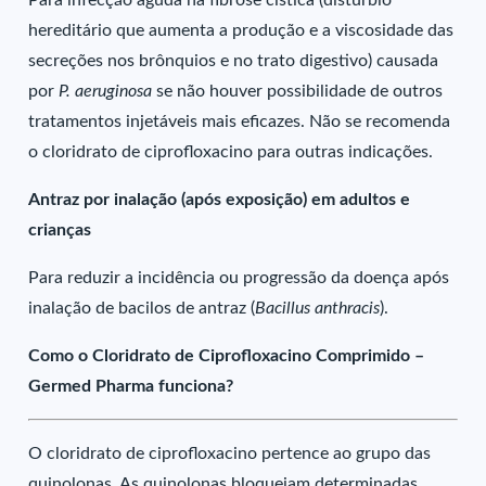
Para infecção aguda na fibrose cística (distúrbio
hereditário que aumenta a produção e a viscosidade das
secreções nos brônquios e no trato digestivo) causada
por
P. aeruginosa
se não houver possibilidade de outros
tratamentos injetáveis mais eficazes. Não se recomenda
o cloridrato de ciprofloxacino para outras indicações.
Antraz por inalação (após exposição) em adultos e
crianças
Para reduzir a incidência ou progressão da doença após
inalação de bacilos de antraz (
Bacillus anthracis
).
Como o Cloridrato de Ciprofloxacino Comprimido –
Germed Pharma funciona?
O cloridrato de ciprofloxacino pertence ao grupo das
quinolonas. As quinolonas bloqueiam determinadas