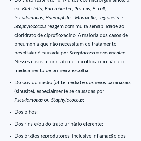
Do trato respiratório. Muitos dos microrganismos, p.
ex.
Klebsiella
,
Enterobacter
,
Proteus
,
E. coli
,
Pseudomonas
,
Haemophilus
,
Moraxella
,
Legionella
e
Staphylococcus
reagem com muita sensibilidade ao
cloridrato de ciprofloxacino. A maioria dos casos de
pneumonia que não necessitam de tratamento
hospitalar é causada por
Streptococcus pneumoniae
.
Nesses casos, cloridrato de ciprofloxacino não é o
medicamento de primeira escolha;
Do ouvido médio (otite média) e dos seios paranasais
(sinusite), especialmente se causadas por
Pseudomonas
ou
Staphylococcus
;
Dos olhos;
Dos rins e/ou do trato urinário eferente;
Dos órgãos reprodutores, inclusive inflamação dos