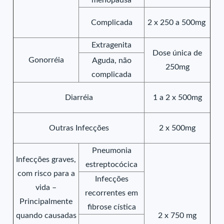
menopausa
Complicada
2 x 250 a 500mg
Extragenita
Dose única de
Gonorréia
Aguda, não
250mg
complicada
Diarréia
1 a 2 x 500mg
Outras Infecções
2 x 500mg
Pneumonia
Infecções graves,
estreptocócica
com risco para a
Infecções
vida –
recorrentes em
Principalmente
fibrose cística
quando causadas
2 x 750 mg