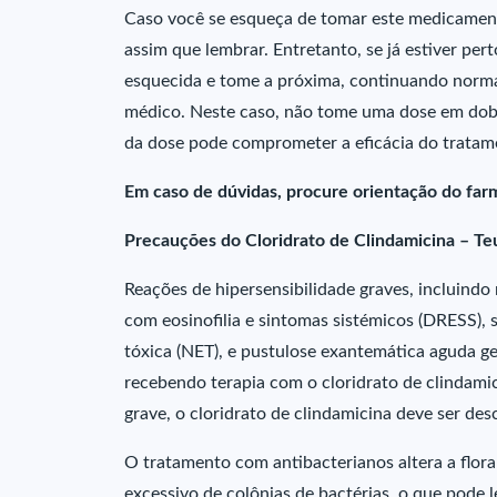
Caso você se esqueça de tomar este medicament
assim que lembrar. Entretanto, se já estiver per
esquecida e tome a próxima, continuando nor
médico. Neste caso, não tome uma dose em dob
da dose pode comprometer a eficácia do tratam
Em caso de dúvidas, procure orientação do farm
Precauções do Cloridrato de Clindamicina – Te
Reações de hipersensibilidade graves, incluin
com eosinofilia e sintomas sistémicos (DRESS), 
tóxica (NET), e pustulose exantemática aguda g
recebendo terapia com o cloridrato de clindamic
grave, o cloridrato de clindamicina deve ser des
O tratamento com antibacterianos altera a flor
excessivo de colônias de bactérias, o que pode 