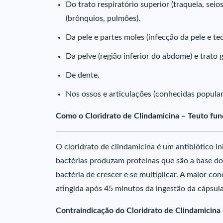
Do trato respiratório superior (traqueia, seios
(brônquios, pulmões).
Da pele e partes moles (infecção da pele e te
Da pelve (região inferior do abdome) e trato g
De dente.
Nos ossos e articulações (conhecidas popula
Como o Cloridrato de Clindamicina – Teuto fun
O cloridrato de clindamicina é um antibiótico in
bactérias produzam proteínas que são a base do 
bactéria de crescer e se multiplicar. A maior co
atingida após 45 minutos da ingestão da cápsula
Contraindicação do Cloridrato de Clindamicina