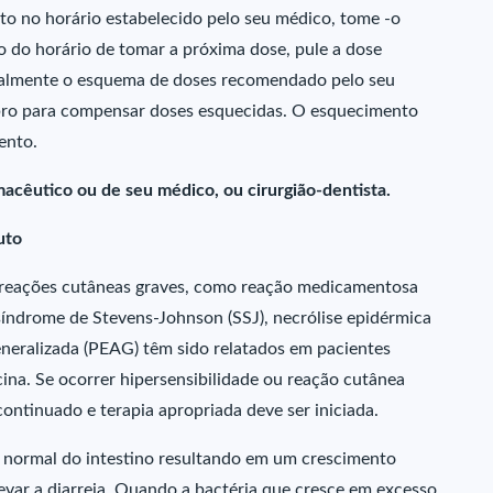
o no horário estabelecido pelo seu médico, tome -o
to do horário de tomar a próxima dose, pule a dose
malmente o esquema de doses recomendado pelo seu
ro para compensar doses esquecidas. O esquecimento
ento.
acêutico ou de seu médico, ou cirurgião-dentista.
uto
do reações cutâneas graves, como reação medicamentosa
síndrome de Stevens-Johnson (SSJ), necrólise epidérmica
eneralizada (PEAG) têm sido relatados em pacientes
ina. Se ocorrer hipersensibilidade ou reação cutânea
continuado e terapia apropriada deve ser iniciada.
a normal do intestino resultando em um crescimento
levar a diarreia. Quando a bactéria que cresce em excesso