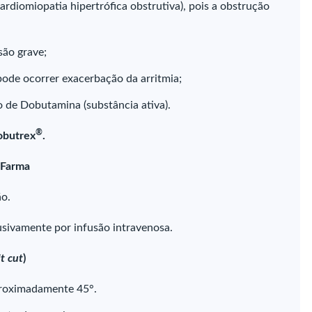
cardiomiopatia hipertrófica obstrutiva), pois a obstrução
são grave;
 pode ocorrer exacerbação da arritmia;
o de Dobutamina (substância ativa).
®
obutrex
.
 Farma
ão.
usivamente por infusão intravenosa.
t cut
)
proximadamente 45°.