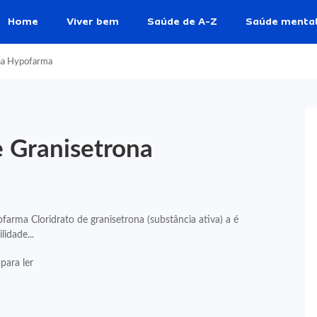
Home
Viver bem
Saúde de A-Z
Saúde menta
ona Hypofarma
e Granisetrona
arma Cloridrato de granisetrona (substância ativa) a é
idade...
para ler