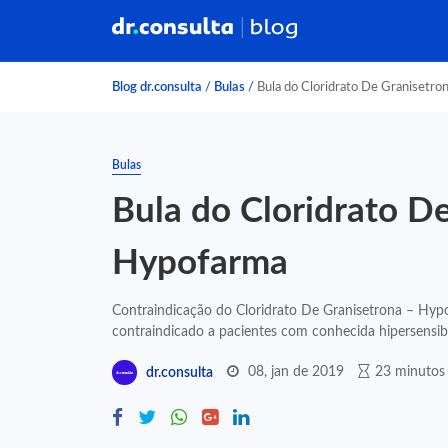
Blog dr.consulta
/
Bulas
/
Bula do Cloridrato De Granisetr
Bulas
Bula do Cloridrato D
Hypofarma
Contraindicação do Cloridrato De Granisetrona – Hypof
contraindicado a pacientes com conhecida hipersensibil
08, jan de 2019
23 minutos 
dr.consulta