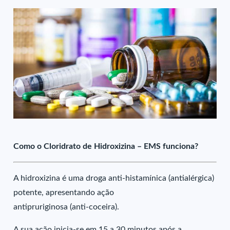
Como o Cloridrato de Hidroxizina – EMS funciona?
A hidroxizina é uma droga anti-histamínica (antialérgica)
potente, apresentando ação
antipruriginosa (anti-coceira).
A sua ação inicia-se em 15 a 30 minutos após a