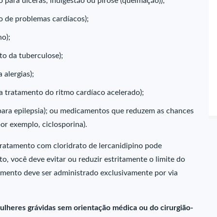
para úlceras, indigestão ou pirose (queimação));
 de problemas cardíacos);
o);
o da tuberculose);
alergias);
 tratamento do ritmo cardíaco acelerado);
ara epilepsia); ou medicamentos que reduzem as chances
or exemplo, ciclosporina).
tratamento com cloridrato de lercanidipino pode
, você deve evitar ou reduzir estritamente o limite do
amento deve ser administrado exclusivamente por via
ulheres grávidas sem orientação médica ou do cirurgião-