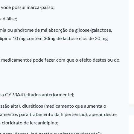
e você possui marca-passo;
 diálise;
emia ou síndrome de má absorção de glicose/galactose,
idipino 10 mg contém 30mg de lactose e os de 20 mg
s medicamentos pode fazer com que o efeito destes ou do
ma CYP3A4 (citados anteriormente);
ssão alta), diuréticos (medicamento que aumenta o
camentos para tratamento da hipertensão), apesar destes
loridrato de lercanidipino;