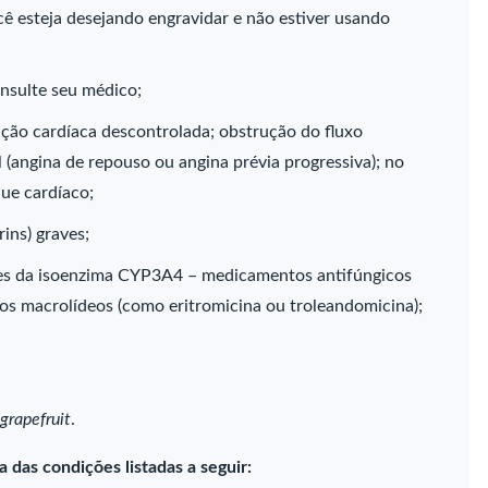
ê esteja desejando engravidar e não estiver usando
onsulte seu médico;
nção cardíaca descontrolada; obstrução do fluxo
 (angina de repouso ou angina prévia progressiva); no
ue cardíaco;
rins) graves;
tes da isoenzima CYP3A4 – medicamentos antifúngicos
cos macrolídeos (como eritromicina ou troleandomicina);
grapefruit
.
 das condições listadas a seguir: