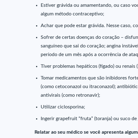
Estiver grávida ou amamentando, ou caso voc
algum método contraceptivo;
Achar que pode estar grávida. Nesse caso, c
Sofrer de certas doenças do coração – disfu
sanguíneo que sai do coração; angina instável
período de um mês após a ocorrência de ataq
Tiver problemas hepáticos (fígado) ou renais (
Tomar medicamentos que são inibidores for
(como cetoconazol ou itraconazol); antibióti
antivirais (como retronavir);
Utilizar ciclosporina;
Ingerir grapefruit “fruta” (toranja) ou suco de
Relatar ao seu médico se você apresenta alguma