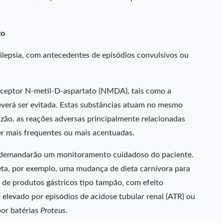
to
epsia, com antecedentes de episódios convulsivos ou
receptor N-metil-D-aspartato (NMDA), tais como a
verá ser evitada. Estas substâncias atuam no mesmo
azão, as reações adversas principalmente relacionadas
r mais frequentes ou mais acentuadas.
a demandarão um monitoramento cuidadoso do paciente.
eta, por exemplo, uma mudança de dieta carnívora para
de produtos gástricos tipo tampão, com efeito
r elevado por episódios de acidose tubular renal (ATR) ou
por batérias
Proteus
.