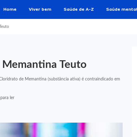
Home
Viver bem
Saúde de A-Z
Saúde menta
Teuto
e Memantina Teuto
loridrato de Memantina (substância ativa) é contraindicado em
para ler