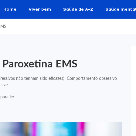
Home
Viver bem
Saúde de A-Z
Saúde menta
 EMS
e Paroxetina EMS
ressivos não tenham sido eficazes); Comportamento obsessivo
ive...
para ler