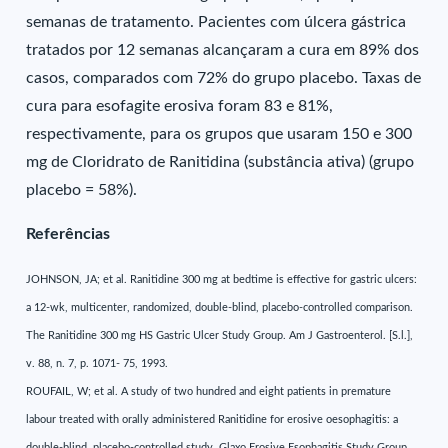
semanas de tratamento. Pacientes com úlcera gástrica
tratados por 12 semanas alcançaram a cura em 89% dos
casos, comparados com 72% do grupo placebo. Taxas de
cura para esofagite erosiva foram 83 e 81%,
respectivamente, para os grupos que usaram 150 e 300
mg de Cloridrato de Ranitidina (substância ativa) (grupo
placebo = 58%).
Referências
JOHNSON, JA; et al. Ranitidine 300 mg at bedtime is effective for gastric ulcers:
a 12-wk, multicenter, randomized, double-blind, placebo-controlled comparison.
The Ranitidine 300 mg HS Gastric Ulcer Study Group. Am J Gastroenterol. [S.l.],
v. 88, n. 7, p. 1071- 75, 1993.
ROUFAIL, W; et al. A study of two hundred and eight patients in premature
labour treated with orally administered Ranitidine for erosive oesophagitis: a
double-blind, placebo-controlled study. Glaxo Erosive Esophagitis Study Group.