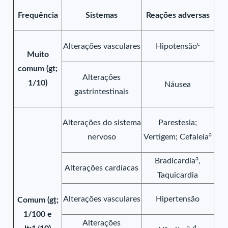
Frequência
Sistemas
Reações adversas
c
Alterações vasculares
Hipotensão
Muito
comum (
gt;
Alterações
1/10)
Náusea
gastrintestinais
Alterações do sistema
Parestesia;
a
nervoso
Vertigem; Cefaleia
a
Bradicardia
,
Alterações cardíacas
Taquicardia
Alterações vasculares
Hipertensão
Comum (
gt;
1/100 e
Alterações
a, d