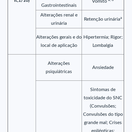
lt;1/10)
Vômito
Gastrointestinais
Alterações renal e
a
Retenção urinária
urinária
Alterações gerais e do
Hipertermia; Rigor;
local de aplicação
Lombalgia
Alterações
Ansiedade
psiquiátricas
Sintomas de
toxicidade do SNC
(Convulsões;
Convulsões do tipo
grande mal; Crises
epilépticas;