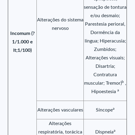
sensação de tontura
e/ou desmaio;
Alterações do sistema
Parestesia perioral,
nervoso
Dormência da
Incomum (?
língua; Hiperacusia;
1/1.000 e
Zumbidos;
lt;1/100)
Alterações visuais;
Disartria;
Contratura
b
muscular; Tremor)
,
a
Hipoestesia
a
Alterações vasculares
Síncope
Alterações
a
respiratória, torácica
Dispneia