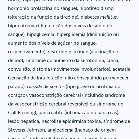
hormônio prolactina no sangue), hipotireoidismo
(alteração na função da tireóide), diabetes
mellitus
,
hiponatremia (diminuição dos níveis de sódio no
sangue), hipoglicemia, hiperglicemia (diminuição ou
aumento dos níveis de açúcar no sangue,
respectivamente), distúrbio psicótico (alucinação e
delírio), síndrome do aumento da serotonina, coma,
convulsão, distonia (movimentos involuntários), acatasia
(sensação de inquietação, não conseguindo permanecer
parado),
torsade de pointes
(tipo grave de arritmia do
coração), vasoconstrição cerebral (incluindo síndrome
da vasoconstrição cerebral reversível ou síndrome de
Call Fleming), pancreatite (inflamação no pâncreas),
lesão hepática, necrólise epidérmica tóxica, síndrome de
Stevens-Johnson, angioedema (inchaço de origem
vascular),
rash
esfoliativo (manchas vermelhas com