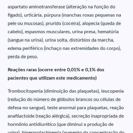
aspartato aminotransferase (alteração na função do
fígado), urticária, púrpura (manchas roxas pequenas na
pele ou mucosas), prurido (coceira), alopecia (queda de
cabelo), espasmos musculares, urina presa, hematúria
(sangue na urina), urina solta, distúrbios da marcha,
edema periférico (inchaço nas extremidades do corpo),
perda de peso.
Reações raras (ocorre entre 0,01% e 0,1% dos
pacientes que utilizam este medicamento)
Trombocitopenia (diminuição das plaquetas), leucopenia
(redução do número de glóbulos brancos ou células de
defesa no sangue), teste anormal para plaquetas, reação
anafilactoide (reação alérgica), secreção inapropriada de
hormônio antidiurético (que diminui a produção de
urina), hiperprolactinemia (aumento da concentração do