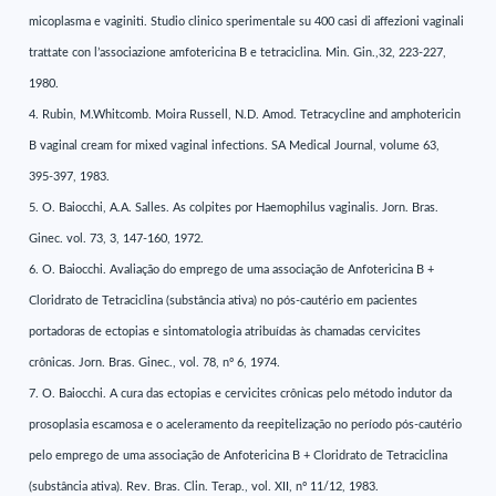
micoplasma e vaginiti. Studio clinico sperimentale su 400 casi di affezioni vaginali
trattate con l’associazione amfotericina B e tetraciclina. Min. Gin.,32, 223-227,
1980.
4. Rubin, M.Whitcomb. Moira Russell, N.D. Amod. Tetracycline and amphotericin
B vaginal cream for mixed vaginal infections. SA Medical Journal, volume 63,
395-397, 1983.
5. O. Baiocchi, A.A. Salles. As colpites por Haemophilus vaginalis. Jorn. Bras.
Ginec. vol. 73, 3, 147-160, 1972.
6. O. Baiocchi. Avaliação do emprego de uma associação de Anfotericina B +
Cloridrato de Tetraciclina (substância ativa) no pós-cautério em pacientes
portadoras de ectopias e sintomatologia atribuídas às chamadas cervicites
crônicas. Jorn. Bras. Ginec., vol. 78, nº 6, 1974.
7. O. Baiocchi. A cura das ectopias e cervicites crônicas pelo método indutor da
prosoplasia escamosa e o aceleramento da reepitelização no período pós-cautério
pelo emprego de uma associação de Anfotericina B + Cloridrato de Tetraciclina
(substância ativa). Rev. Bras. Clin. Terap., vol. XII, nº 11/12, 1983.