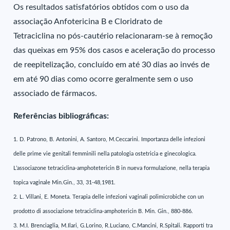
Os resultados satisfatórios obtidos com o uso da
associação Anfotericina B e Cloridrato de
Tetraciclina no pós-cautério relacionaram-se à remoção
das queixas em 95% dos casos e aceleração do processo
de reepitelização, concluído em até 30 dias ao invés de
em até 90 dias como ocorre geralmente sem o uso
associado de fármacos.
Referências bibliográficas:
1. D. Patrono, B. Antonini, A. Santoro, M.Ceccarini. Importanza delle infezioni
delle prime vie genitali femminili nella patologia ostetricia e ginecologica.
L’associazone tetraciclina-amphotetericin B in nueva formulazione, nella terapia
topica vaginale Min.Gin., 33, 31-48,1981.
2. L. Villani, E. Moneta. Terapia delle infezioni vaginali polimicrobiche con un
prodotto di associazione tetraciclina-amphotericin B. Min. Gin., 880-886.
3. M.I. Brenciaglia, M.Ilari, G.Lorino, R.Luciano, C.Mancini, R.Spitali. Rapporti tra