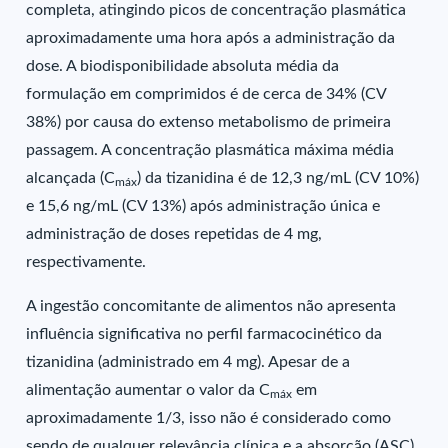
completa, atingindo picos de concentração plasmática
aproximadamente uma hora após a administração da
dose. A biodisponibilidade absoluta média da
formulação em comprimidos é de cerca de 34% (CV
38%) por causa do extenso metabolismo de primeira
passagem. A concentração plasmática máxima média
alcançada (C
) da tizanidina é de 12,3 ng/mL (CV 10%)
máx
e 15,6 ng/mL (CV 13%) após administração única e
administração de doses repetidas de 4 mg,
respectivamente.
A ingestão concomitante de alimentos não apresenta
influência significativa no perfil farmacocinético da
tizanidina (administrado em 4 mg). Apesar de a
alimentação aumentar o valor da C
em
máx
aproximadamente 1/3, isso não é considerado como
sendo de qualquer relevância clínica e a absorção (ASC)