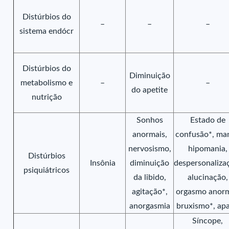
Distúrbios do
–
–
–
sistema endócr
Distúrbios do
Diminuição
metabolismo e
–
–
do apetite
nutrição
Sonhos
Estado de
anormais,
confusão*, man
nervosismo,
hipomania,
Distúrbios
Insônia
diminuição
despersonaliza
psiquiátricos
da libido,
alucinação,
agitação*,
orgasmo anorm
anorgasmia
bruxismo*, apa
Síncope,