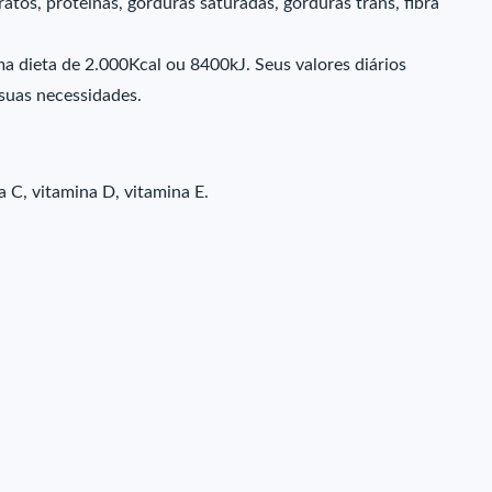
atos, proteínas, gorduras saturadas, gorduras trans, fibra
ma dieta de 2.000Kcal ou 8400kJ. Seus valores diários
uas necessidades.
a C, vitamina D, vitamina E.