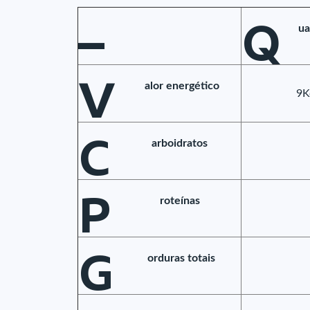
–
Q
ua
V
alor energético
9K
C
arboidratos
P
roteínas
G
orduras totais