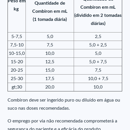
Peso em
Quantidade de
Combiron em mL
kg
Combiron em mL
(dividido em 2 tomadas
(1 tomada diária)
diárias)
5-7,5
5,0
2,5
7,5-10
7,5
5,0 + 2,5
10-15,0
10,0
5,0
15-20
12,5
5,0 + 7,5
20-25
15,0
7,5
25-30
17,5
10,0 + 7,5
gt;30
20,0
10,0
Combiron deve ser ingerido puro ou diluído em água ou
suco nas doses recomendadas.
O emprego por via não recomendada comprometerá a
segurança do paciente e a eficácia do produto.