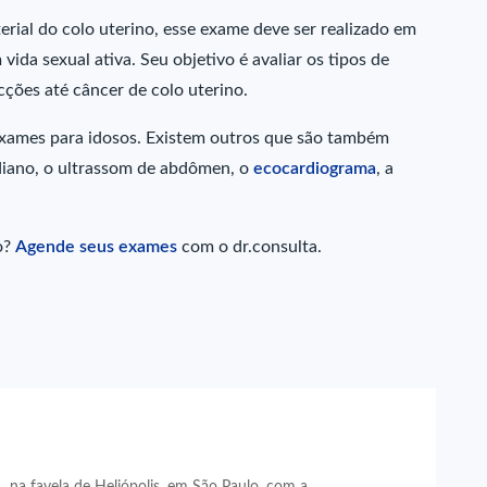
ial do colo uterino, esse exame deve ser realizado em
ida sexual ativa. Seu objetivo é avaliar os tipos de
cções até câncer de colo uterino.
exames para idosos. Existem outros que são também
diano, o ultrassom de abdômen, o
ecocardiograma
, a
o?
Agende seus exames
com o dr.consulta.
 na favela de Heliópolis, em São Paulo, com a