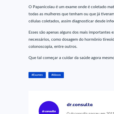
O Papanicolau é um exame onde é coletado mater
todas as mulheres que tenham ou que já tiveram v
células coletados, assim diagnosticar desde infe
Esses são apenas alguns dos mais importantes 
necessários, como dosagem do hormônio tireoi
colonoscopia, entre outros.
Que tal começar a cuidar da saúde agora mesm
#Exames
#Idosos
dr.consulta
O dr.consulta nasceu em 2011,