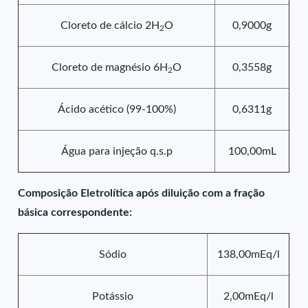
Cloreto de cálcio 2H
O
0,9000g
2
Cloreto de magnésio 6H
O
0,3558g
2
Ácido acético (99-100%)
0,6311g
Água para injeção q.s.p
100,00mL
Composição Eletrolítica após diluição com a fração
básica correspondente:
Sódio
138,00mEq/l
Potássio
2,00mEq/l