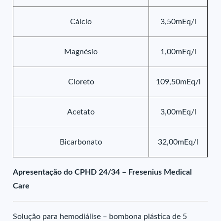
Cálcio
3,50mEq/l
Magnésio
1,00mEq/l
Cloreto
109,50mEq/l
Acetato
3,00mEq/l
Bicarbonato
32,00mEq/l
Apresentação do CPHD 24/34 – Fresenius Medical
Care
Solução para hemodiálise – bombona plástica de 5