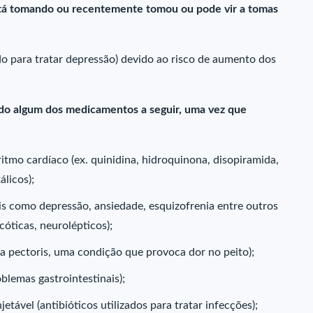
stá tomando ou recentemente tomou ou pode vir a tomas
do para tratar depressão) devido ao risco de aumento dos
do algum dos medicamentos a seguir, uma vez que
tmo cardíaco (ex. quinidina, hidroquinona, disopiramida,
álicos);
is como depressão, ansiedade, esquizofrenia entre outros
icóticas, neurolépticos);
na pectoris, uma condição que provoca dor no peito);
oblemas gastrointestinais);
etável (antibióticos utilizados para tratar infecções);