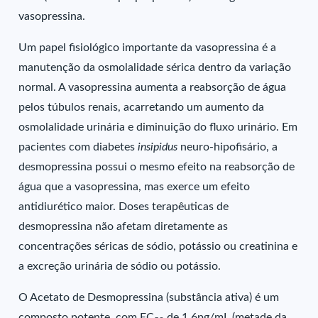
vasopressina.
Um papel fisiológico importante da vasopressina é a
manutenção da osmolalidade sérica dentro da variação
normal. A vasopressina aumenta a reabsorção de água
pelos túbulos renais, acarretando um aumento da
osmolalidade urinária e diminuição do fluxo urinário. Em
pacientes com diabetes
insipidus
neuro-hipofisário, a
desmopressina possui o mesmo efeito na reabsorção de
água que a vasopressina, mas exerce um efeito
antidiurético maior. Doses terapêuticas de
desmopressina não afetam diretamente as
concentrações séricas de sódio, potássio ou creatinina e
a excreção urinária de sódio ou potássio.
O Acetato de Desmopressina (substância ativa) é um
composto potente, com EC
de 1,6pg/mL (metade da