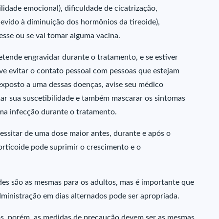
lidade emocional), dificuldade de cicatrização,
devido à diminuição dos hormônios da tireoide),
resse ou se vai tomar alguma vacina.
etende engravidar durante o tratamento, e se estiver
e evitar o contato pessoal com pessoas que estejam
exposto a uma dessas doenças, avise seu médico
r sua suscetibilidade e também mascarar os sintomas
uma infecção durante o tratamento.
essitar de uma dose maior antes, durante e após o
orticoide pode suprimir o crescimento e o
ides são as mesmas para os adultos, mas é importante que
administração em dias alternados pode ser apropriada.
osos, porém, as medidas de precaução devem ser as mesmas