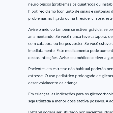
neurológicos (problemas psiquiátricos ou instabi
hipotireoidismo (conjunto de sinais e sintomas 
problemas no fígado ou na tireoide, cirrose, est
Avise o médico também se estiver grávida, se pr
amamentando. Se você nunca teve catapora, dev
com catapora ou herpes zoster. Se você esteve 
imediatamente. Este medicamento pode aumenta
destas infecções. Avise seu médico se tiver alg
Pacientes em estresse não habitual poderão nec
estresse. O uso pediátrico prolongado de glicoc
desenvolvimento da criança.
Em crianças, as indicações para os glicocortico
seja utilizada a menor dose efetiva possível. A 
Deflanil poderá ser utilizado por pacientes id