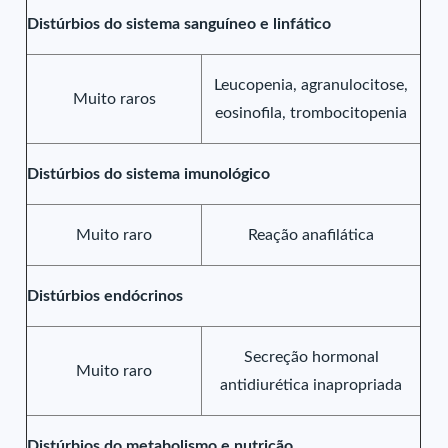
Distúrbios do sistema sanguíneo e linfático
Leucopenia, agranulocitose,
Muito raros
eosinofila, trombocitopenia
Distúrbios do sistema imunológico
Muito raro
Reação anafilática
Distúrbios endócrinos
Secreção hormonal
Muito raro
antidiurética inapropriada
Distúrbios do metabolismo e nutrição