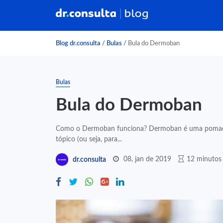
Blog dr.consulta
/
Bulas
/
Bula do Dermoban
Bulas
Bula do Dermoban
Como o Dermoban funciona? Dermoban é uma pomada 
tópico (ou seja, para...
08, jan de 2019
12 minutos 
dr.consulta