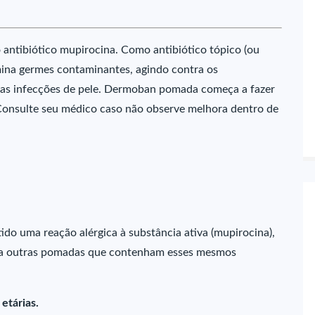
tibiótico mupirocina. Como antibiótico tópico (ou
limina germes contaminantes, agindo contra os
das infecções de pele. Dermoban pomada começa a fazer
 Consulte seu médico caso não observe melhora dentro de
o uma reação alérgica à substância ativa (mupirocina),
a outras pomadas que contenham esses mesmos
etárias.