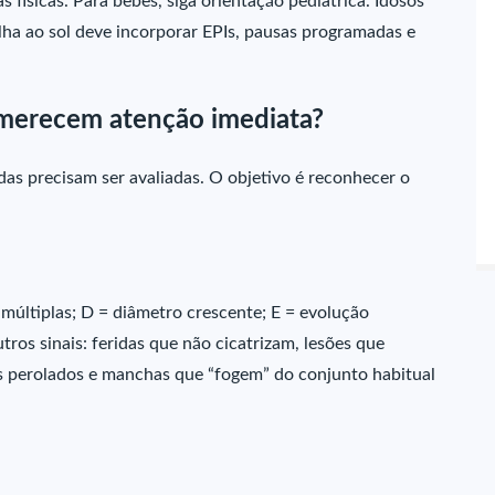
 físicas. Para bebês, siga orientação pediátrica. Idosos
lha ao sol deve incorporar EPIs, pausas programadas e
e merecem atenção imediata?
s precisam ser avaliadas. O objetivo é reconhecer o
s múltiplas; D = diâmetro crescente; E = evolução
ros sinais: feridas que não cicatrizam, lesões que
s perolados e manchas que “fogem” do conjunto habitual