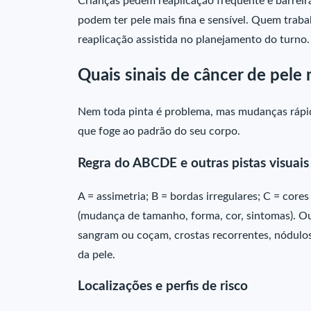
Crianças pedem reaplicação frequente e barreiras
podem ter pele mais fina e sensível. Quem traba
reaplicação assistida no planejamento do turno.
Quais sinais de câncer de pel
Nem toda pinta é problema, mas mudanças rápida
que foge ao padrão do seu corpo.
Regra do ABCDE e outras pistas visuais
A = assimetria; B = bordas irregulares; C = core
(mudança de tamanho, forma, cor, sintomas). Out
sangram ou coçam, crostas recorrentes, nódulo
da pele.
Localizações e perfis de risco